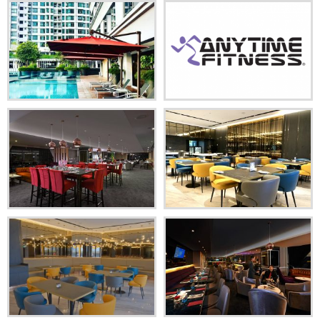
Promosi Kamar
Layanan
Ruang Pertemuan
Kontak Kami
Galeri
Lokasi
Tempat-Tempat Menarik
Kontak Kami
Your language: