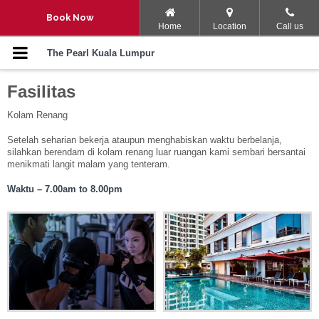
Navigation Menu
Book Now
Home
Location
Call us
Galeri
The Pearl Kuala Lumpur
Fasilitas
Kamar
Kolam Renang
Kamar
Setelah seharian bekerja ataupun menghabiskan waktu berbelanja,
silahkan berendam di kolam renang luar ruangan kami sembari bersantai
Restoran
menikmati langit malam yang tenteram.
Waktu – 7.00am to 8.00pm
Lokasi
Fasilitas
Fasilitas
Promosi Kamar