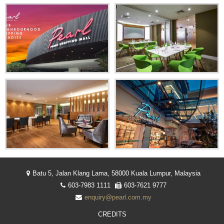
ENGLISH
简体中文
Facebook
Instagram
Share
INDONESIA
Batu 5, Jalan Klang Lama, 58000 Kuala Lumpur, Malaysia
603-7983 1111
603-7621 9777
enquiry@pearl.com.my
CREDITS